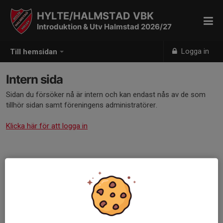
HYLTE/HALMSTAD VBK
Introduktion & Utv Halmstad 2026/27
Logga in
Till hemsidan
Intern sida
Sidan du försöker nå är intern och kan endast nås av de som
tillhör sidan samt föreningens administratörer.
Klicka här för att logga in