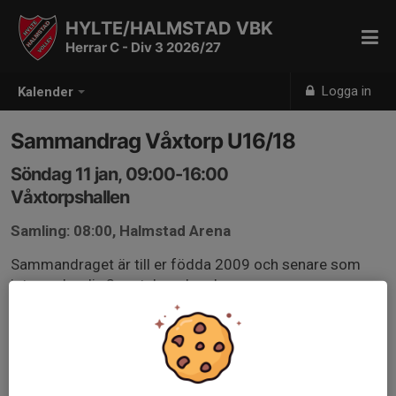
HYLTE/HALMSTAD VBK
Herrar C - Div 3 2026/27
Logga in
Kalender
Sammandrag Våxtorp U16/18
Söndag 11 jan, 09:00-16:00
Våxtorpshallen
Samling: 08:00, Halmstad Arena
Sammandraget är till er födda 2009 och senare som
inte spelar div.3 matchen den dagen.