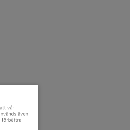
att vår
 används även
t förbättra