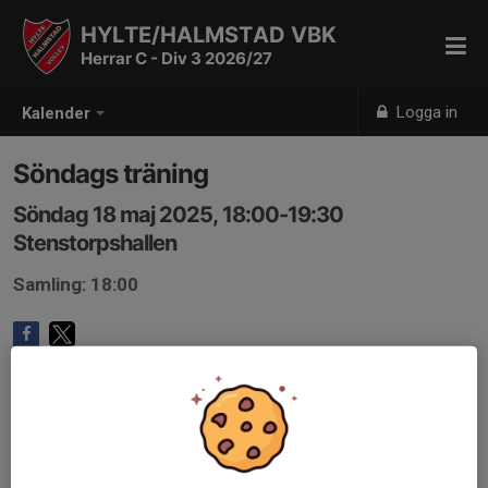
HYLTE/HALMSTAD VBK
Herrar C - Div 3 2026/27
Logga in
Kalender
Söndags träning
Söndag 18 maj 2025, 18:00-19:30
Stenstorpshallen
Samling: 18:00