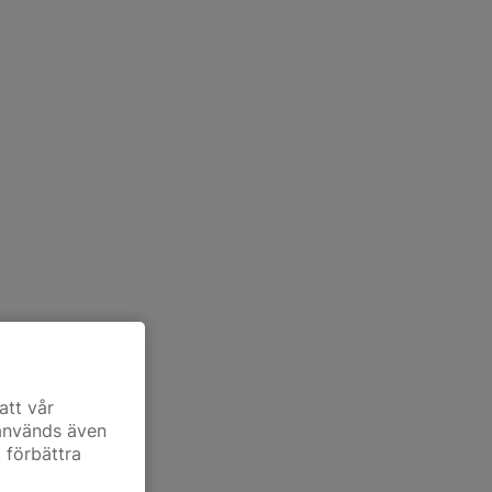
att vår
 används även
t förbättra