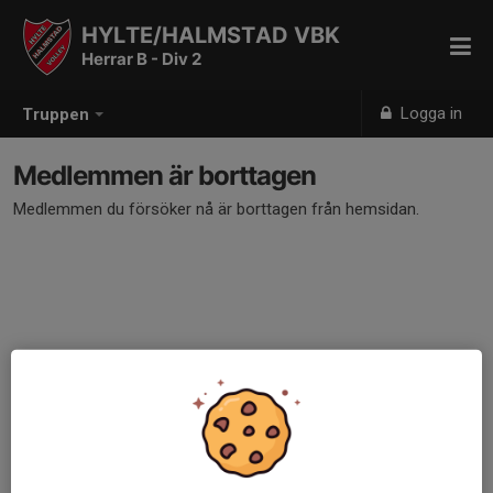
HYLTE/HALMSTAD VBK
Herrar B - Div 2
Logga in
Truppen
Medlemmen är borttagen
Medlemmen du försöker nå är borttagen från hemsidan.