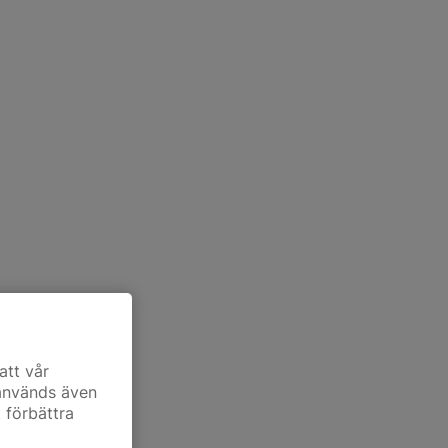
att vår
 används även
t förbättra