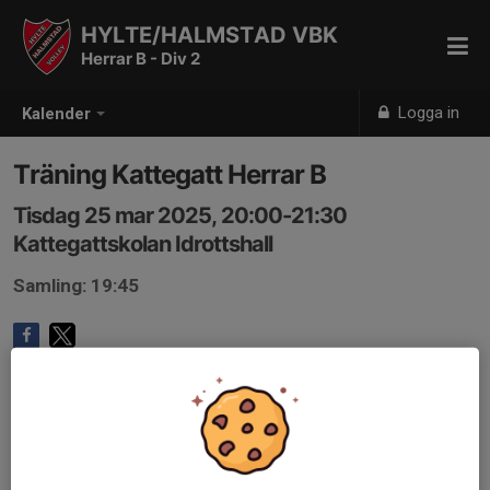
HYLTE/HALMSTAD VBK
Herrar B - Div 2
Logga in
Kalender
Träning Kattegatt Herrar B
Tisdag 25 mar 2025, 20:00-21:30
Kattegattskolan Idrottshall
Samling: 19:45