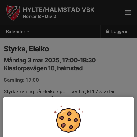
HYLTE/HALMSTAD VBK
Herrar B - Div 2
Logga in
Kalender
Styrka, Eleiko
Måndag 3 mar 2025, 17:00-18:30
Klastorpsvägen 18, halmstad
Samling: 17:00
Styrketräning på Eleiko sport center, kl 17 startar
uppvärmning, vidare följer ett planerat pass, har man
egna övningarna så kan man köra dessa.