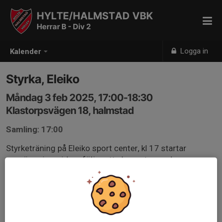
HYLTE/HALMSTAD VBK
Herrar B - Div 2
Logga in
Kalender
Styrka, Eleiko
Måndag 3 feb 2025, 17:00-18:30
Klastorpsvägen 18, halmstad
Samling: 17:00
Styrketräning på Eleiko sport center, kl 17 startar
uppvärmning, vidare följer ett planerat pass, har man
egna övningarna så kan man köra dessa.