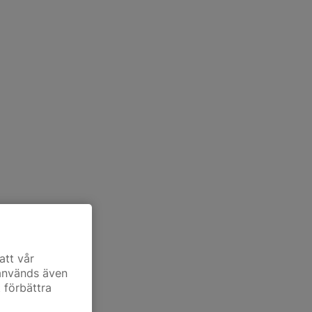
att vår
 används även
t förbättra