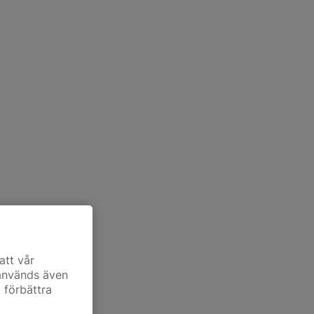
att vår
 används även
t förbättra