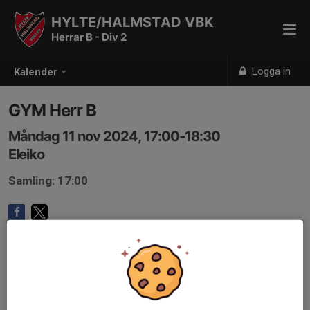
HYLTE/HALMSTAD VBK
Herrar B - Div 2
Logga in
Kalender
GYM Herr B
Måndag 11 nov 2024, 17:00-18:30
Eleiko
Samling: 17:00