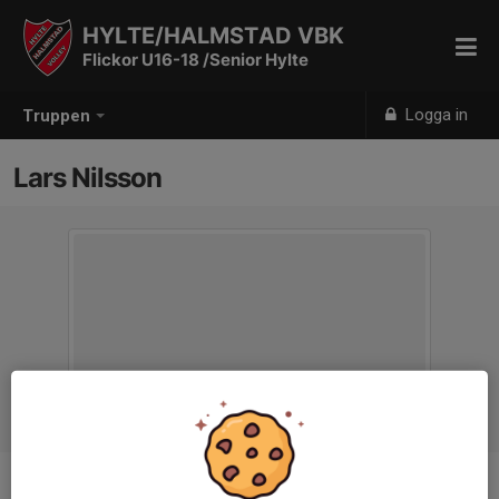
HYLTE/HALMSTAD VBK
Flickor U16-18 /Senior Hylte
Logga in
Truppen
Lars Nilsson
Titel
Ledare