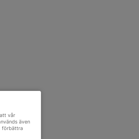
att vår
 används även
t förbättra