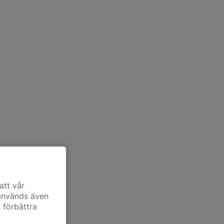
att vår
 används även
t förbättra