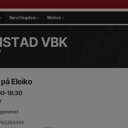
Barn/Ungdom
Motion
MSTAD VBK
7
 på Eleiko
00-18:30
r
i gymmet
0765260395.