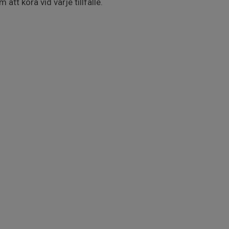
tt köra vid varje tillfälle.