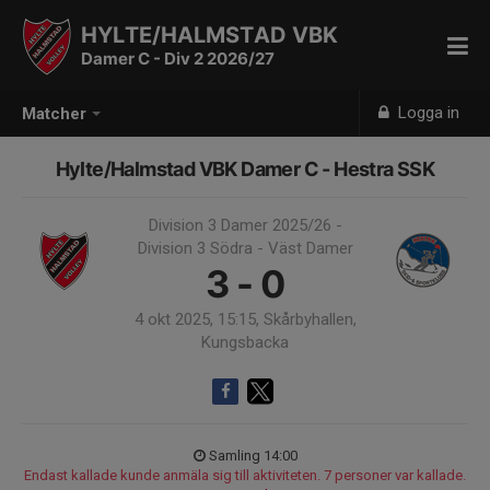
HYLTE/HALMSTAD VBK
Damer C - Div 2 2026/27
Logga in
Matcher
Hylte/Halmstad VBK Damer C - Hestra SSK
Division 3 Damer 2025/26 -
Division 3 Södra - Väst Damer
3 - 0
4 okt 2025, 15:15, Skårbyhallen,
Kungsbacka
Samling 14:00
Endast kallade kunde anmäla sig till aktiviteten. 7 personer var kallade.