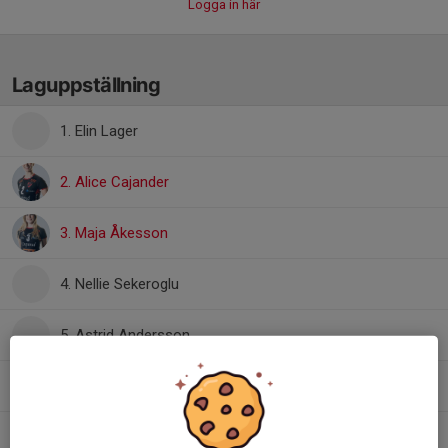
Logga in här
Laguppställning
1. Elin Lager
2. Alice Cajander
3. Maja Åkesson
4. Nellie Sekeroglu
5. Astrid Andersson
8. Vilma Thorvaldsson
9. Malvina Pettersson-David