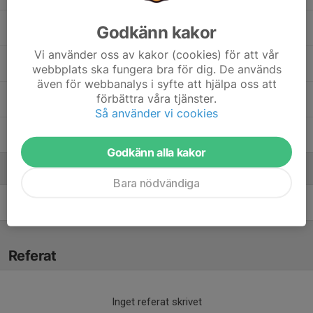
11. Juni Stenberg
Godkänn kakor
Vi använder oss av kakor (cookies) för att vår
16. Majda Mikic
webbplats ska fungera bra för dig. De används
även för webbanalys i syfte att hjälpa oss att
förbättra våra tjänster.
28. Alva Nord
Så använder vi cookies
29. Moa Wahlstedt
Godkänn alla kakor
Ledare
Bara nödvändiga
Josefina Liljedahl
Huvudtränare
Referat
Inget referat skrivet