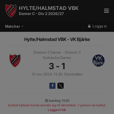
HYLTE/HALMSTAD VBK
Damer C - Div 2 2026/27
Logga in
Matcher
Hylte/Halmstad VBK - VK Bjärke
Division 3 Damer - Division 3
Sydvästra Damer
3 - 1
10 nov 2024, 16:30, Sturehallen
Samling 15:30
Endast kallade kunde anmäla sig till aktiviteten. 1 person var kallad.
Logga in här