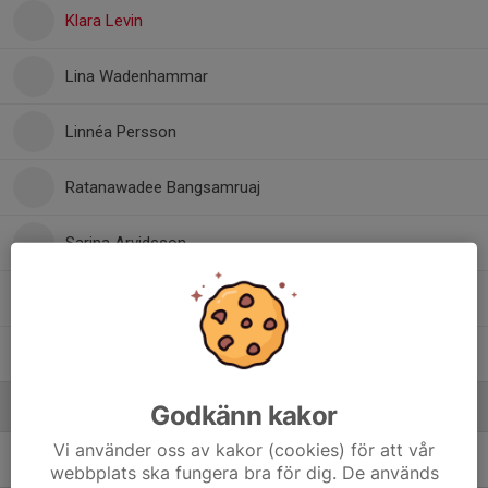
Klara Levin
Lina Wadenhammar
Linnéa Persson
Ratanawadee Bangsamruaj
Sarina Arvidsson
Savannah Johansson
Siri Alling Wallin
Ledare
Godkänn kakor
Vi använder oss av kakor (cookies) för att vår
Alex Svensson
Assisterande tränare
webbplats ska fungera bra för dig. De används