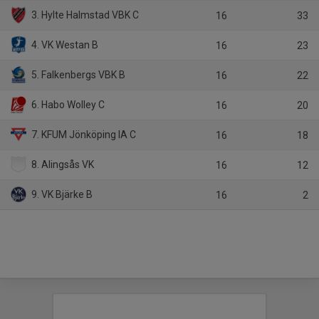
3. Hylte Halmstad VBK C
16
33
4. VK Westan B
16
23
5. Falkenbergs VBK B
16
22
6. Habo Wolley C
16
20
7. KFUM Jönköping IA C
16
18
8. Alingsås VK
16
12
9. VK Bjärke B
16
2