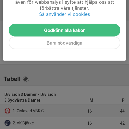
även för webbanalys i syfte att hjälpa oss att
förbättra våra tjänster.
Referat
Så använder vi cookies
Godkänn alla kakor
Inget referat skrivet
Bara nödvändiga
Tabell
Division 3 Damer - Division
3 Sydvästra Damer
M
P
1. Gislaved VBK C
16
44
2. VK Bjärke
16
42