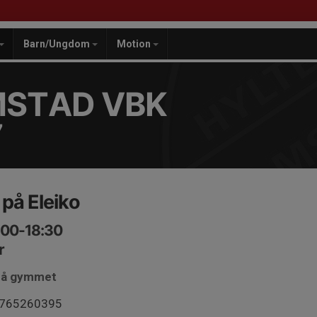
Barn/Ungdom
Motion
MSTAD VBK
7
 på Eleiko
:00-18:30
r
 på gymmet
 0765260395