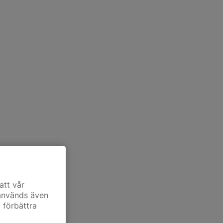
att vår
 används även
t förbättra